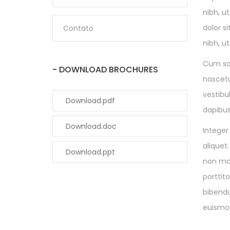
nibh, u
dolor s
Contato
nibh, u
Cum soc
- DOWNLOAD BROCHURES
nascetu
vestibu
Download.pdf
dapibus
Download.doc
Integer
aliquet
Download.ppt
non mag
porttito
bibendu
euismo