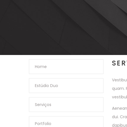
SER
Home
Vestibu
Estúdio Duo
quam. P
vestibu
Serviços
Aenean 
dui. Cr
Portfolio
dapibus