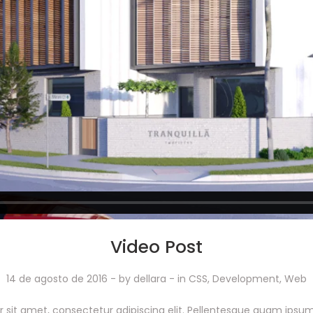
Video Post
14 de agosto de 2016
- by
dellara
- in
CSS
,
Development
,
Web
 sit amet, consectetur adipiscing elit. Pellentesque quam ip